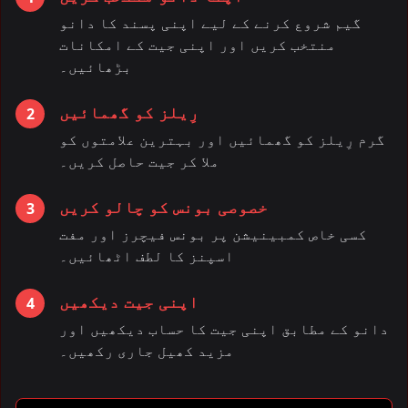
گیم شروع کرنے کے لیے اپنی پسند کا دانو
منتخب کریں اور اپنی جیت کے امکانات
بڑھائیں۔
رِیلز کو گھمائیں
2
گرم رِیلز کو گھمائیں اور بہترین علامتوں کو
ملا کر جیت حاصل کریں۔
خصوصی بونس کو چالو کریں
3
کسی خاص کمبینیشن پر بونس فیچرز اور مفت
اسپنز کا لطف اٹھائیں۔
اپنی جیت دیکھیں
4
دانو کے مطابق اپنی جیت کا حساب دیکھیں اور
مزید کھیل جاری رکھیں۔