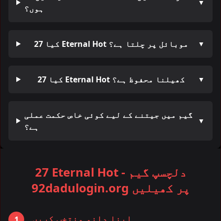
▼
ہوں؟
کیا 27 Eternal Hot موبائل پر چلتا ہے؟
▼
کیا 27 Eternal Hot کھیلنا محفوظ ہے؟
▼
گیم میں جیتنے کے لیے کوئی خاص حکمت عملی
▼
ہے؟
27 Eternal Hot - دلچسپ گیم
92dadulogin.org پر کھیلیں
اپنا دانو منتخب کریں
1