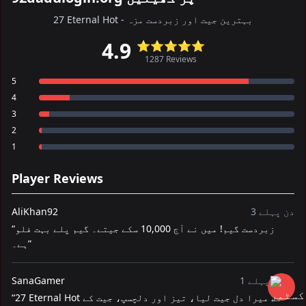
27 Eternal Hot - بہترین جیت اور زبردست مزہ
4.9
⭐⭐⭐⭐⭐
1287 Reviews
5
4
3
2
1
Player Reviews
3 دن پہلے
AliKhan92
“زبردست گیم! میں نے آج 10,000 سکے جیتے۔ گیم پلے بہت فلو
ہے۔”
1 ہفتہ پہلے
SanaGamer
“27 Eternal Hot نے میرا دل جیت لیا، تیز اور دلچسپ، جیت کے