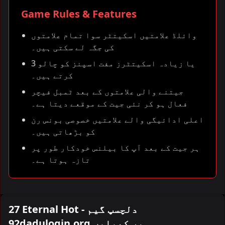
Game Rules & Features
وائلڈ علامتیں اسکیتٹر سوا تمام علامتوں
کی جگہ لے سکتی ہیں۔
3 یا زیادہ اسکیتٹرز مفت اسپنز کو چالو
کرتے ہیں۔
جیتنے والی علامتوں کے بعد ٹمبل فیچر
فعال ہو کر نئی جیت کے موقعے دیتا ہے۔
اعلی ادائیگی والے علامتیں خصوصی بونس رن
کو بڑھاتی ہیں۔
ہر جیت کے بعد آپ کا بیلنس خودکار طور پر
تازہ ہوتا ہے۔
27 Eternal Hot - دلچسپ گیم
92dadulogin.org پر کھیلیں