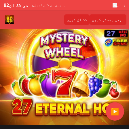
92دادو لاگ ان
زبان
بہترین آن لائن کھیل
ابھی رجسٹر کریں
لاگ ان کریں
▶