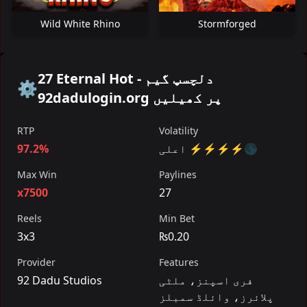
Wild White Rhino
Stormforged
27 Eternal Hot - دلچسپ گیم
⚙️
92dadulogin.org پر کھیلیں
RTP
Volatility
اعلی ⚡⚡⚡⚡🌑
97.2%
Max Win
Paylines
x7500
27
Reels
Min Bet
3x3
₨0.20
Provider
Features
فری اسپنز، ملٹی
92 Dadu Studios
پلائرز، وائلڈ سمبلز