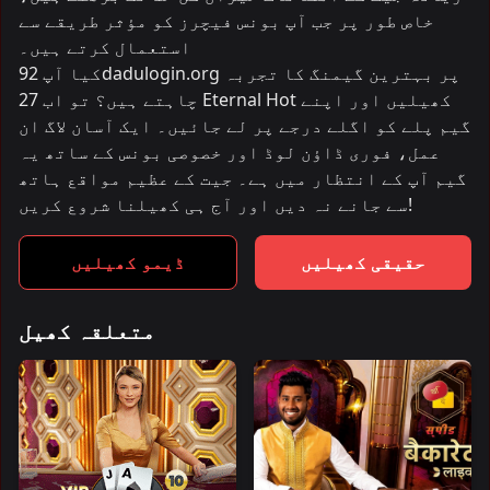
خاص طور پر جب آپ بونس فیچرز کو مؤثر طریقے سے
استعمال کرتے ہیں۔
کیا آپ 92dadulogin.org پر بہترین گیمنگ کا تجربہ
چاہتے ہیں؟ تو اب 27 Eternal Hot کھیلیں اور اپنے
گیم پلے کو اگلے درجے پر لے جائیں۔ ایک آسان لاگ ان
عمل، فوری ڈاؤن لوڈ اور خصوصی بونس کے ساتھ یہ
گیم آپ کے انتظار میں ہے۔ جیت کے عظیم مواقع ہاتھ
سے جانے نہ دیں اور آج ہی کھیلنا شروع کریں!
حقیقی کھیلیں
ڈیمو کھیلیں
متعلقہ کھیل