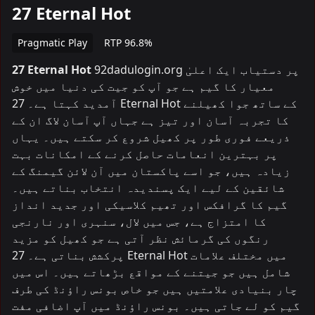
27 Eternal Hot
Pragmatic Play
RTP 96.8%
92dadulogin.org پر دستیاب ایک اعلیٰ
27 Eternal Hot
معیار کا گیم ہے جو آپ کو جیت کی دنیا میں خوش
آمدید کہتا ہے۔ 27 Eternal Hot کے ساتھ جوا کھیلنے
کا تجربہ آسان اور تیز ہے جہاں آپ آسان لاگ ان کے
ذریعے فوری طور پر کھیل شروع کر سکتے ہیں۔ یہاں
پر بہترین انعامات حاصل کرنے کے امکانات بہت
زیادہ ہیں، جو اسے پاکستان میں آن لائن گیمنگ کے
شائقین کے لیے ایک پسندیدہ انتخاب بناتے ہیں۔
گیم کا گرافکس اور تھیم کلاسیکی اور جدید انداز
کا امتزاج ہے، جس میں لال، سنہری اور نارنجی
رنگوں کی گرمائش نظر آتی ہے جو کھیل کو مزید
پرکشش بناتی ہے۔ 27 Eternal Hot میں مختلف علامات
شامل ہیں جو جیتنے کے مواقع بڑھاتے ہیں۔ اس میں
چار بنیادی علامتیں ہیں جو خاص بونس راؤنڈ کی طرف
گیم کو لے جاتی ہیں۔ بونس راؤنڈ میں آپ اضافی مفت