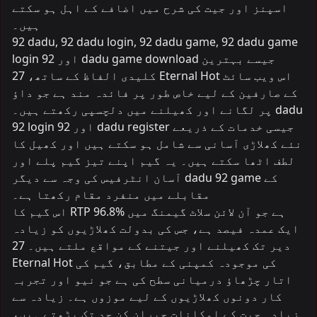
اسپنز اور جیت کی شرح میں اضافے کے اہل ہو سکتے
ہیں۔
92 dadu, 92 dadu login, 92 dadu game, 92 dadu game
login اور 92 dadu game download جیسے بہترین
کلیدی الفاظ کے ساتھ، 27 Eternal Hot اس ویب سائٹ
کے صارفین کے لیے خاص طور پر فائدہ مند ہے جو داؤ
پر لگانے اور کھیلنے میں دلچسپی رکھتے ہیں۔ dadu
92 login اور 92 dadu register جیسی خدمات کے ذریعے
نئے کھلاڑی آسانی سے شامل ہو سکتے ہیں اور کھیل کا
لطف اٹھا سکتے ہیں۔ یہ گیم اپنے تیز گیم پلے اور
آسان انٹرفیس کی وجہ سے دیگر dadu 92 game کے
مقابلے میں منفرد مقام رکھتا ہے۔
اس گیم کا RTP 96.8% ہے جو آن لائن سلاٹ گیمنگ میں
ایک عمدہ فیصد ہے، جس کی بدولت کھلاڑیوں کو زیادہ
دیر تک کھیلنے اور جیتنے کے مواقع ملتے ہیں۔ 27
Eternal Hot کی موجودہ کمپنی کے مطابق، گیم کی
اتار چڑھاؤ درمیانی سطح کی ہے جو نیو اور تجربہ
کار دونوں کھلاڑیوں کے لیے موزوں ہے۔ زیادہ سے
زیادہ جیت کے امکانات حیران کن حد تک بڑھتے ہیں،