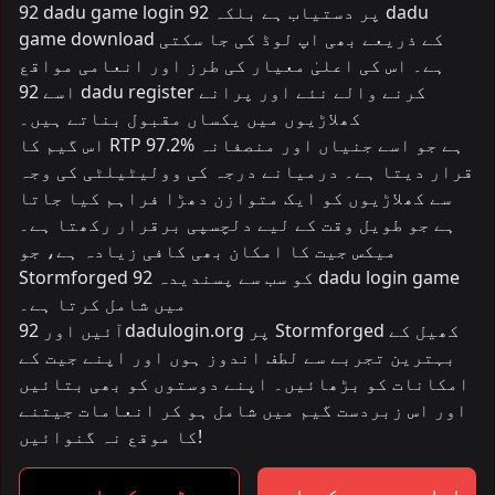
92 dadu game login پر دستیاب ہے بلکہ 92 dadu
game download کے ذریعے بھی اپ لوڈ کی جا سکتی
ہے۔ اس کی اعلیٰ معیار کی طرز اور انعامی مواقع
اسے 92 dadu register کرنے والے نئے اور پرانے
کھلاڑیوں میں یکساں مقبول بناتے ہیں۔
اس گیم کا RTP 97.2% ہے جو اسے جنیاں اور منصفانہ
قرار دیتا ہے۔ درمیانے درجہ کی وولیٹیلٹی کی وجہ
سے کھلاڑیوں کو ایک متوازن دھڑا فراہم کیا جاتا
ہے جو طویل وقت کے لیے دلچسپی برقرار رکھتا ہے۔
میکس جیت کا امکان بھی کافی زیادہ ہے، جو
Stormforged کو سب سے پسندیدہ 92 dadu login game
میں شامل کرتا ہے۔
آئیں اور 92dadulogin.org پر Stormforged کھیل کے
بہترین تجربے سے لطف اندوز ہوں اور اپنے جیت کے
امکانات کو بڑھائیں۔ اپنے دوستوں کو بھی بتائیں
اور اس زبردست گیم میں شامل ہو کر انعامات جیتنے
کا موقع نہ گنوائیں!
اصلی پیسے سے کھیلیں
ڈیمو کھیلیں