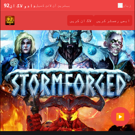
92دادو لاگ ان
زبان
بہترین آن لائن کھیل
ابھی رجسٹر کریں
لاگ ان کریں
▶