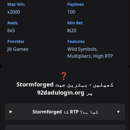
Max Win
Paylines
x2000
100
Reels
Min Bet
6x5
₨20
Provider
Features
Jili Games
Wild Symbols,
Multipliers, High RTP
❓
Stormforged کھیلیں - بہترین جیت
92dadulogin.org پر
Stormforged کا RTP کیا ہے؟
▼