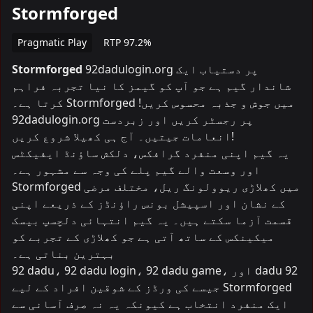
Stormforged
Pragmatic Play
RTP 97.2%
92dadulogin.org پر دستیاب ایک
Stormforged
شاندار گیم ہے جو آپ کو گیمز کا نیا تجربہ فراہم
کرتا ہے۔ Stormforged میں جوش و جذبہ محسوس کریں!
92dadulogin.org پر رجسٹر کریں اور زبردست
انعامات جیتیں۔ آج ہی کھیلا شروع کریں!
یہ گیم اپنی منفرد گرافکس، دلکش ساؤنڈ ایفیکٹس
اور وسعت والے گیم پلے کی وجہ سے مشہور ہے۔
Stormforged میں کھلاڑی ریوولونگ ریل، مختلف مرضی
کے نشان اور اسپیشل بونس راؤنڈز کے ذریعے اپنی
قسمت آزما سکتے ہیں۔ یہ گیم انتہائی دلچسپ بیسک
میکینکس کے ساتھ آتی ہے جو کھلاڑی کے تجربے کو
بہترین بناتی ہے۔
92 dadu، 92 dadu login، 92 dadu game، اور dadu 92
جیسے کی ورڈز کے شوقین افراد کے لیے Stormforged
ایک منفرد انتخاب ہے کیونکہ یہ نہ صرف آسانی سے