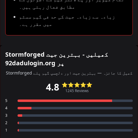
مطابق فعال رہتی ہیں۔
زیادہ سے زیادہ جیت کی حد فی گیم سسٹم
میں مقرر ہے۔
Stormforged کھیلیں - بہترین جیت
92dadulogin.org پر
Stormforged کھیل کا جائزہ — بہترین جیت اور دلچسپ گیم پلے
4.8
⭐⭐⭐⭐⭐
1245 Reviews
5
4
3
2
1