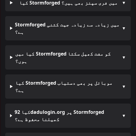
کیا Stormforged میں فری سپنز بھی ہیں؟
▼
Stormforged میں زیادہ سے زیادہ جیت کتنی
▼
ہے؟
کیا میں Stormforged کو مفت کھیل سکتا
▼
ہوں؟
کیا Stormforged موبائل پر بھی دستیاب
▼
ہے؟
کیا 92dadulogin.org پر Stormforged
▼
کھیلنا محفوظ ہے؟