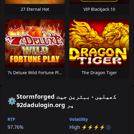
27 Eternal Hot
VIP Blackjack 10
7s Deluxe Wild Fortune Play
The Dragon Tiger
Stormforged کھیلیں - بہترین جیت
⚙️
92dadulogin.org پر
RTP
Volatility
97.76%
High ⚡⚡⚡⚡🌑