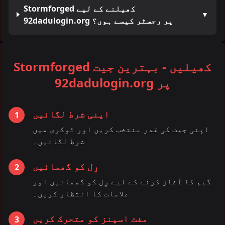
Stormforged کھیلنے کے لیے
▼
92dadulogin.org پر رجسٹر کیسے ہوں؟
Stormforged کھیلیں - بہترین جیت
92dadulogin.org پر
اپنی شرط لگائیں
1
اپنی جیت کی قدر منتخب کریں اور ٹوکری میں
شرط لگائیں۔
رِل کو گھمائیں
2
گیم کا آغاز کرنے کے لیے رِل کو گھمائیں اور
علامات کا انتظار کریں۔
مفت اسپنز کو متحرک کریں
3