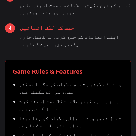
کم از کم تین سکیٹر علامات سے مفت اسپنز حاصل
کریں اور مزید جیتیں۔
جیت کا لطف اٹھائیں
4
اپنے انعامات کو جمع کریں یا کھیل جاری
رکھیں مزید جیت کے لیے۔
Game Rules & Features
وائلڈ علامتیں تمام علامات کی جگہ لے سکتی
ہیں، سوائے سکیٹر کے۔
3 یا زیادہ سکیٹر علامات 10 مفت اسپنز کو
فعال کرتی ہیں۔
ٹمبل فیچر جیتنے والی علامات کو ہٹا دیتا
ہے اور نئی علامات لاتا ہے۔
تمام کیویز اور پے لائنز گیم کے اصولوں کے